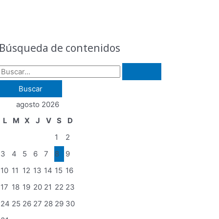
B
u
s
Búsqueda de contenidos
c
a
r
p
agosto 2026
o
L
M
X
J
V
S
D
r
1
2
:
3
4
5
6
7
8
9
10
11
12
13
14
15
16
17
18
19
20
21
22
23
24
25
26
27
28
29
30