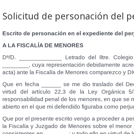
Ir
al
Solicitud de personación del p
contenido
Escrito de personación en el expediente del per
A LA FISCALÍA DE MENORES
Dª/D. _____________ Letrado del Iltre. Cole
________, cuya representación debidamente acredi
acta) ante la Fiscalía de Menores comparezco y D
Que en fecha ______ se me dio traslado del Dec
virtud del artículo 22,3 de la Ley Orgánica 
responsabilidad penal de los menores, en que se m
abierto en el que mi defendido figuraba como perju
Que por el presente escrito vengo a proceder a pe
la Fiscalía y Juzgado de Menores sobre el meno
consistentes en _______ ; y todo ello en virtud de l