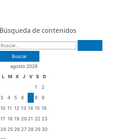
B
u
s
Búsqueda de contenidos
c
a
r
p
agosto 2026
o
L
M
X
J
V
S
D
r
1
2
:
3
4
5
6
7
8
9
10
11
12
13
14
15
16
17
18
19
20
21
22
23
24
25
26
27
28
29
30