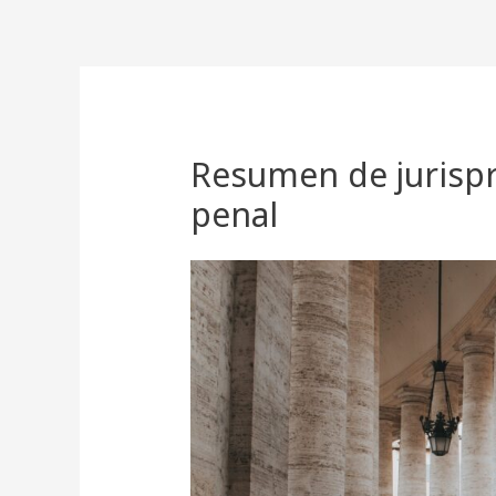
Ir
al
contenido
Resumen de jurispr
penal