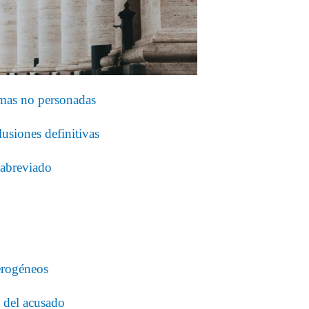
timas no personadas
usiones definitivas
 abreviado
terogéneos
 del acusado