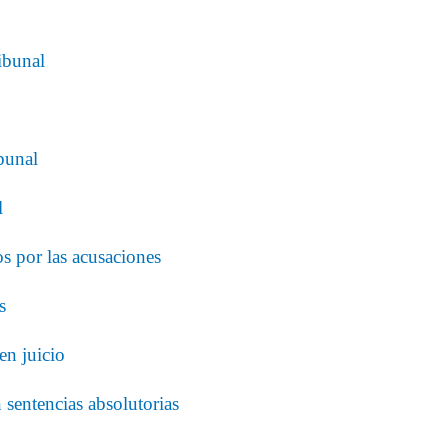
ibunal
ibunal
l
s por las acusaciones
s
en juicio
 sentencias absolutorias