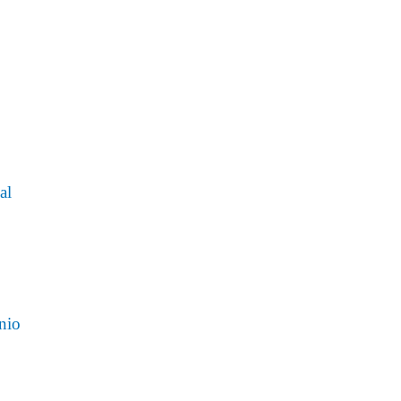
al
onio