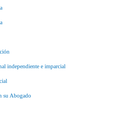
ia
ia
ación
al independiente e imparcial
cial
on su Abogado