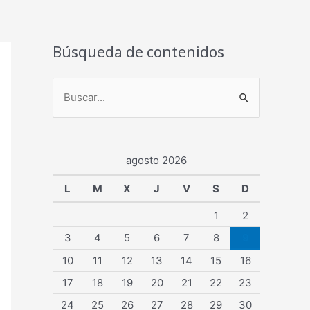
Búsqueda de contenidos
B
u
s
agosto 2026
c
a
L
M
X
J
V
S
D
r
1
2
p
3
4
5
6
7
8
9
o
10
11
12
13
14
15
16
r
17
18
19
20
21
22
23
:
24
25
26
27
28
29
30