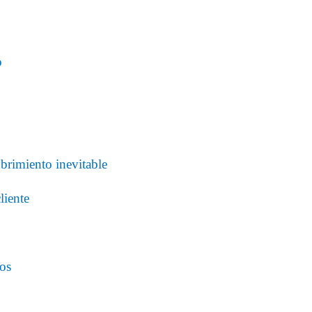
o
brimiento inevitable
liente
os