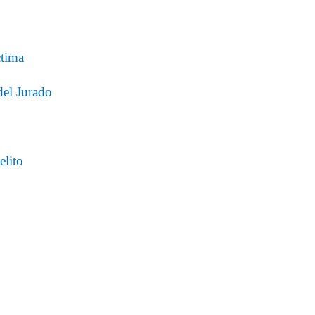
ctima
del Jurado
elito