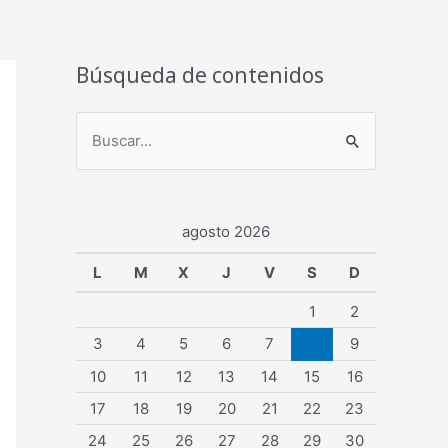
Búsqueda de contenidos
B
u
s
agosto 2026
c
a
L
M
X
J
V
S
D
r
1
2
p
3
4
5
6
7
8
9
o
10
11
12
13
14
15
16
r
17
18
19
20
21
22
23
:
24
25
26
27
28
29
30