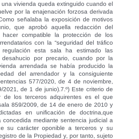
e una vivienda queda extinguido cuando el
elve por la enajenación forzosa derivada
 Como señalaba la exposición de motivos
nio, que aprobó aquella redacción del
a hacer compatible la protección de los
endatarios con la “seguridad del tráfico
a regulación esta sala ha estimado las
 desahucio por precario, cuando por la
ivienda arrendada se había producido la
edad del arrendador y la consiguiente
 sentencias 577/2020, de 4 de noviembre,
021, de 1 de junio).7.º) Este criterio de
 y de los terceros adquirentes es el que
 sala 859/2009, de 14 de enero de 2010 y
ctadas en unificación de doctrina,que
a concedida mediante sentencia judicial a
ce su carácter oponible a terceros y su
egistro de la Propiedad y, por tanto, sujeto