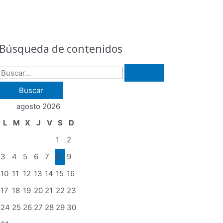
B
u
s
Búsqueda de contenidos
c
a
r
p
agosto 2026
o
L
M
X
J
V
S
D
r
1
2
:
3
4
5
6
7
8
9
10
11
12
13
14
15
16
17
18
19
20
21
22
23
24
25
26
27
28
29
30