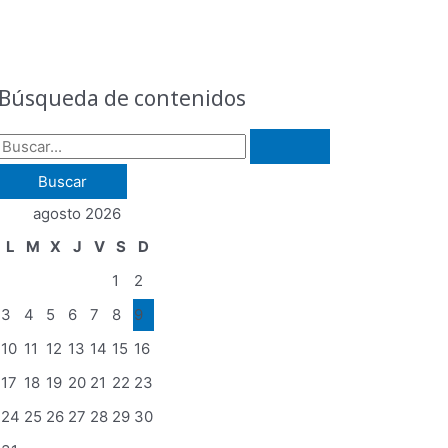
B
u
s
Búsqueda de contenidos
c
a
r
p
agosto 2026
o
L
M
X
J
V
S
D
r
1
2
:
3
4
5
6
7
8
9
10
11
12
13
14
15
16
17
18
19
20
21
22
23
24
25
26
27
28
29
30