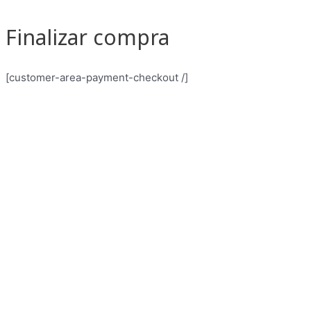
Ir
al
Finalizar compra
contenido
[customer-area-payment-checkout /]