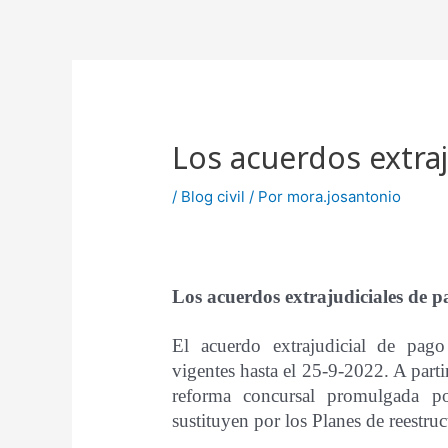
Ir
Navegación
al
de
contenido
entradas
Los acuerdos extra
/
Blog civil
/ Por
mora.josantonio
Los acuerdos extrajudiciales de p
El acuerdo extrajudicial de pago
vigentes hasta el 25-9-2022. A parti
reforma concursal promulgada p
sustituyen por los Planes de reestruc