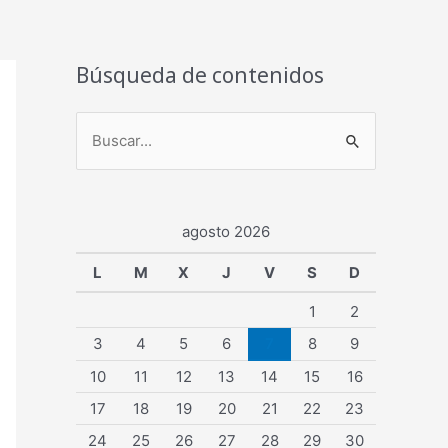
Búsqueda de contenidos
B
u
s
agosto 2026
c
a
L
M
X
J
V
S
D
r
1
2
p
3
4
5
6
7
8
9
o
10
11
12
13
14
15
16
r
17
18
19
20
21
22
23
:
24
25
26
27
28
29
30